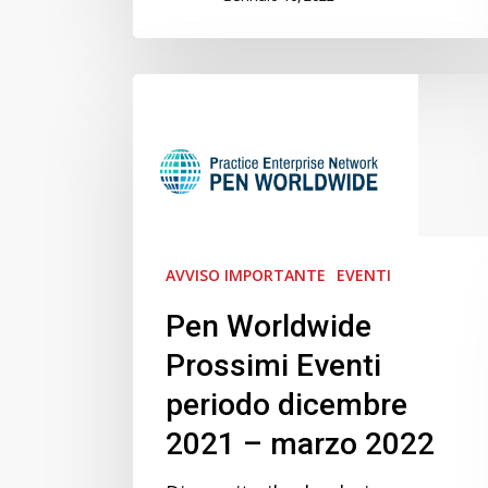
Pen
Worldwide
Prossimi
Eventi
periodo
dicembre
2021
AVVISO IMPORTANTE
EVENTI
–
Pen Worldwide
marzo
Prossimi Eventi
2022
periodo dicembre
2021 – marzo 2022