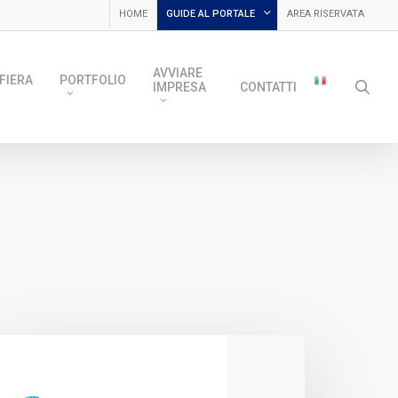
HOME
GUIDE AL PORTALE
AREA RISERVATA
AVVIARE
FIERA
PORTFOLIO
sea
IMPRESA
CONTATTI
I
Importante
Novita’
per