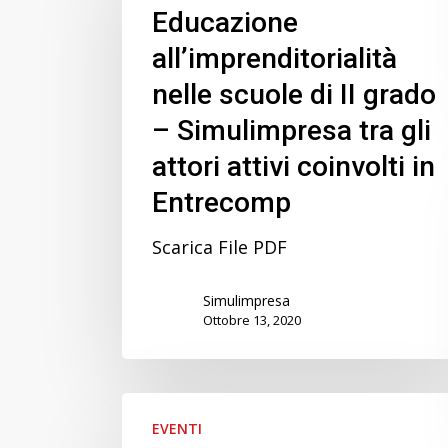
nelle
Educazione
scuole
all’imprenditorialità
di
nelle scuole di II grado
II
grado
– Simulimpresa tra gli
–
attori attivi coinvolti in
Simulimpresa
Entrecomp
tra
gli
Scarica File PDF
attori
attivi
Simulimpresa
coinvolti
Ottobre 13, 2020
in
Entrecomp
Riunione
EVENTI
annuale