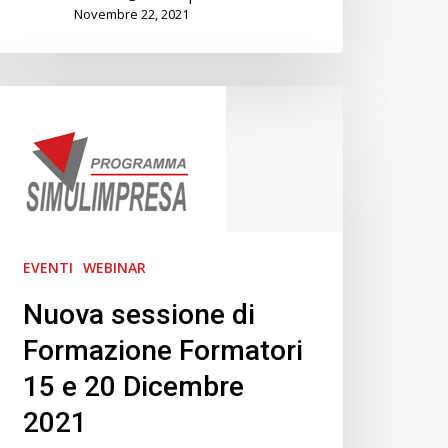
Novembre 22, 2021
Nuova
sessione
di
Formazione
Formatori
15
e
EVENTI
WEBINAR
20
Nuova sessione di
Dicembre
Formazione Formatori
2021
15 e 20 Dicembre
2021