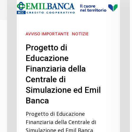
Finanziaria
I
della
Centrale
di
AVVISO IMPORTANTE
NOTIZIE
Simulazione
Progetto di
ed
Educazione
Emil
Banca
Finanziaria della
Centrale di
Simulazione ed Emil
Banca
Progetto di Educazione
Finanziaria della Centrale di
Simulazione ed Emil Banca