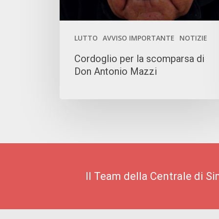
Mazzi
LUTTO
AVVISO IMPORTANTE
NOTIZIE
Cordoglio per la scomparsa di
Don Antonio Mazzi
Il Team della Centrale di S