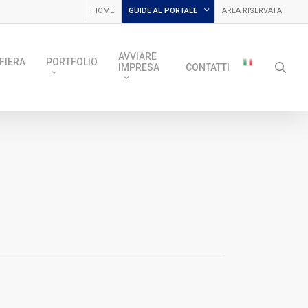
HOME
GUIDE AL PORTALE
AREA RISERVATA
AVVIARE
FIERA
PORTFOLIO
sea
IMPRESA
CONTATTI