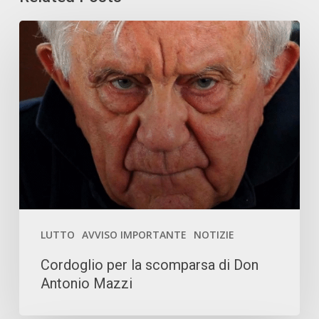
Cordoglio
per
la
scomparsa
di
Don
Antonio
Mazzi
LUTTO
AVVISO IMPORTANTE
NOTIZIE
Cordoglio per la scomparsa di Don
Antonio Mazzi