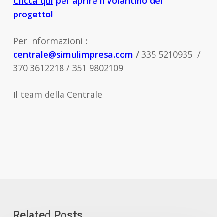
Clicca qui
per aprire il volantino del
progetto!
Per informazioni
:
centrale@simulimpresa.com
/
335 5210935 /
370 3612218 / 351 9802109
Il team della Centrale
Related Posts