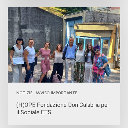
(H)OPE Fondazione
Don
Calabria
per
il
Sociale
ETS
NOTIZIE
AVVISO IMPORTANTE
(H)OPE Fondazione Don Calabria per
il Sociale ETS