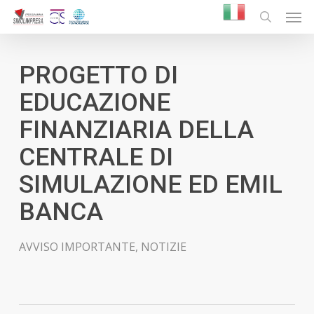
Skip
Men
to
search
main
content
PROGETTO DI
EDUCAZIONE
FINANZIARIA DELLA
CENTRALE DI
SIMULAZIONE ED EMIL
BANCA
AVVISO IMPORTANTE
,
NOTIZIE