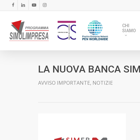
Skip
FACEBOOK
LINKEDIN
YOUTUBE
INSTAGRAM
to
main
CHI
content
SIAMO
LA NUOVA BANCA SIM
AVVISO IMPORTANTE
,
NOTIZIE