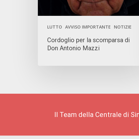
Antonio
Mazzi
LUTTO
AVVISO IMPORTANTE
NOTIZIE
Cordoglio per la scomparsa di
Don Antonio Mazzi
Il Team della Centrale di S