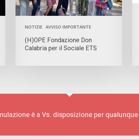
ETS
IL
N
FU
NOTIZIE
AVVISO IMPORTANTE
(H)OPE Fondazione Don
Calabria per il Sociale ETS
imulazione è a Vs. disposizione per qualunque