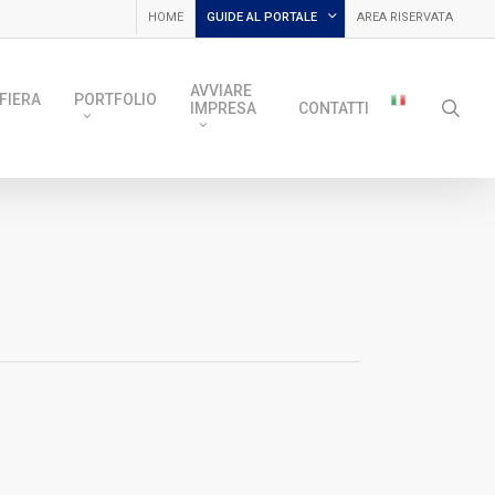
HOME
GUIDE AL PORTALE
AREA RISERVATA
AVVIARE
FIERA
PORTFOLIO
sea
IMPRESA
CONTATTI