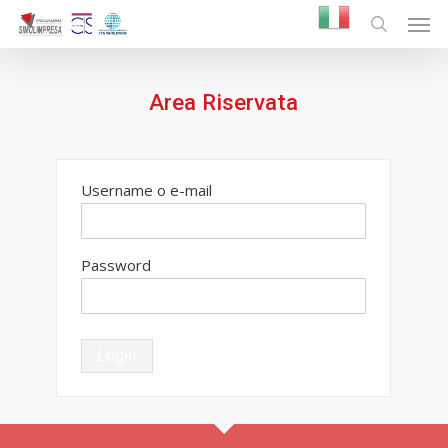
Skip
Men
to
search
main
content
Area Riservata
Username o e-mail
Password
Login