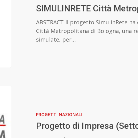
Bologna
SIMULINRETE Città Metrop
ABSTRACT Il progetto SimulinRete ha c
Città Metropolitana di Bologna, una re
simulate, per…
Progetto
di
Impresa
PROGETTI NAZIONALI
(Settore
Meccanico)
Progetto di Impresa (Set