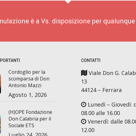
imulazione è a Vs. disposizione per qualunque
MPORTANTI
CONTATTI
Cordoglio per la
Viale Don G. Calab
scomparsa di Don
13
Antonio Mazzi
44124 – Ferrara
Agosto 1, 2026
Lunedì – Giovedì: d
(H)OPE Fondazione
08.00 alle 16.00
Don Calabria per il
Venerdì: dalle 08.00
Sociale ETS
12.00
Luglio 24, 2026