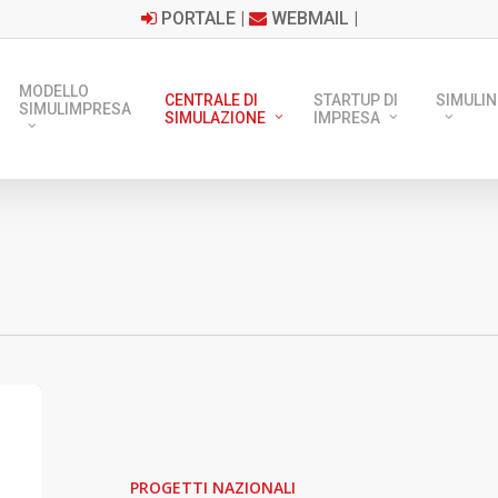
PORTALE
|
WEBMAIL
|
MODELLO
CENTRALE DI
STARTUP DI
SIMULIN
SIMULIMPRESA
SIMULAZIONE
IMPRESA
SIMULINRETE
Città
Metropolitana
PROGETTI NAZIONALI
di