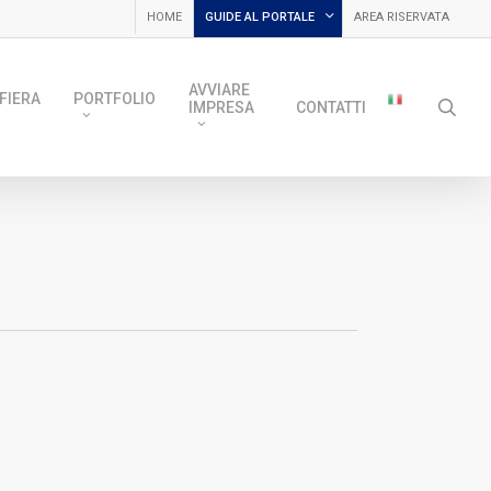
HOME
GUIDE AL PORTALE
AREA RISERVATA
AVVIARE
FIERA
PORTFOLIO
sea
IMPRESA
CONTATTI