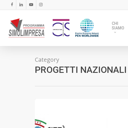
Skip
FACEBOOK
LINKEDIN
YOUTUBE
INSTAGRAM
to
main
CHI
content
SIAMO
Category
PROGETTI NAZIONALI