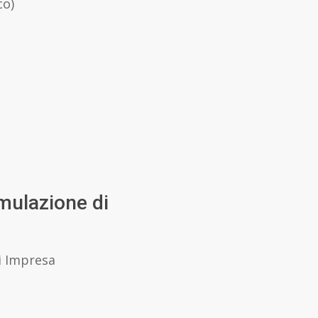
co)
imulazione di
i Impresa