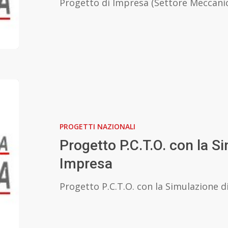
Progetto di Impresa (Settore Meccani
Progetto
P.C.T.O.
con
PROGETTI NAZIONALI
la
Simulazione
Progetto P.C.T.O. con la S
di
Impresa
Impresa
Progetto P.C.T.O. con la Simulazione d