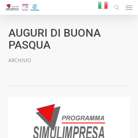
Skip
Men
to
search
main
content
AUGURI DI BUONA
PASQUA
ARCHIVIO