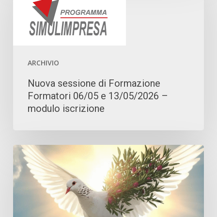
di
Formazione
Formatori
06/05
e
ARCHIVIO
13/05/2026
Nuova sessione di Formazione
–
Formatori 06/05 e 13/05/2026 –
modulo
modulo iscrizione
iscrizione
AUGURI
DI
BUONA
PASQUA!