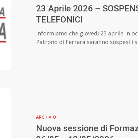
SOSPENSIONE
23 Aprile 2026 – SOSPEN
SERVIZI
TELEFONICI
TELEFONICI
Informiamo che giovedì 23 aprile in oc
Patrono di Ferrara saranno sospesi i s
Nuova
sessione
di
ARCHIVIO
Formazione
Formatori
Nuova sessione di Formaz
06/05