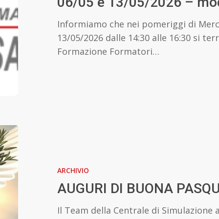
06/05 e 13/05/2026 – mod
e
13/05/2026
Informiamo che nei pomeriggi di Merc
–
13/05/2026 dalle 14:30 alle 16:30 si te
modulo
Formazione Formatori…
iscrizione
AUGURI
DI
BUONA
ARCHIVIO
PASQUA!
AUGURI DI BUONA PASQU
Il Team della Centrale di Simulazione 