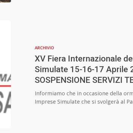
XV
Fiera
Internazionale
ARCHIVIO
delle
Imprese
XV Fiera Internazionale de
Simulate
Simulate 15-16-17 Aprile 
15-
SOSPENSIONE SERVIZI T
16-
17
Informiamo che in occasione della orm
Aprile
Imprese Simulate che si svolgerà al Pa
2026
–
SOSPENSIONE
SERVIZI