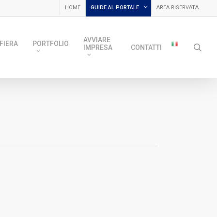
HOME
GUIDE AL PORTALE
AREA RISERVATA
AVVIARE
FIERA
PORTFOLIO
sea
IMPRESA
CONTATTI