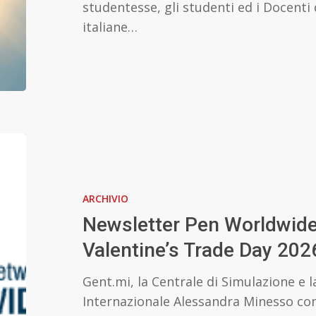
studentesse, gli studenti ed i Docenti
italiane…
Newsletter
Pen
Worldwide
ARCHIVIO
12/2025
–
Newsletter Pen Worldwid
PEN
Valentine’s Trade Day 202
Valentine’s
Trade
Gent.mi, la Centrale di Simulazione e l
Day
Internazionale Alessandra Minesso con