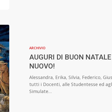
AUGURI
DI
BUON
ARCHIVIO
NATALE
e
AUGURI DI BUON NATALE
BUON
NUOVO!
ANNO
NUOVO!
Alessandra, Erika, Silvia, Federico, G
tutti i Docenti, alle Studentesse ed ag
Simulate…