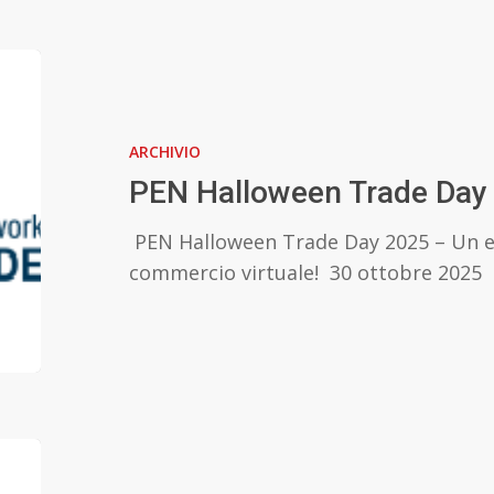
TELEFONICI
PEN
Halloween
Trade
ARCHIVIO
Day
2025
PEN Halloween Trade Day
PEN Halloween Trade Day 2025 – Un e
commercio virtuale! 30 ottobre 2025
Nuova
sessione