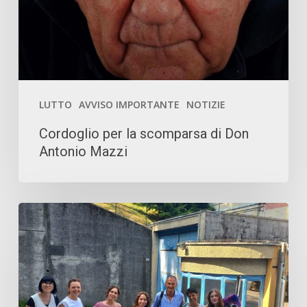
Don
Antonio
Mazzi
LUTTO
AVVISO IMPORTANTE
NOTIZIE
Cordoglio per la scomparsa di Don
Antonio Mazzi
(H)OPE Fondazione
Don
Calabria
per
il