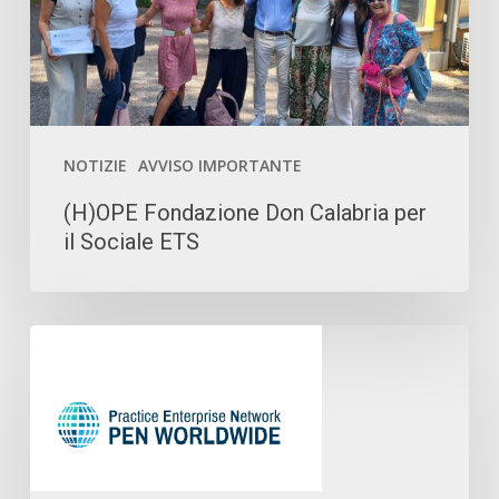
Sociale
ETS
NOTIZIE
AVVISO IMPORTANTE
(H)OPE Fondazione Don Calabria per
il Sociale ETS
Online
la
versione
aggiornata
della
guida