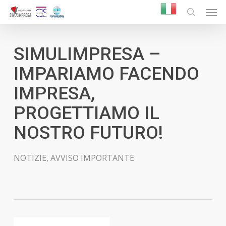
Skip
Men
to
search
main
content
SIMULIMPRESA –
IMPARIAMO FACENDO
IMPRESA,
PROGETTIAMO IL
NOSTRO FUTURO!
NOTIZIE
,
AVVISO IMPORTANTE