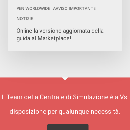
al
PEN WORLDWIDE
AVVISO IMPORTANTE
Marketplace!
NOTIZIE
Online la versione aggiornata della
guida al Marketplace!
Il Team della Centrale di Simulazione è a Vs.
disposizione per qualunque necessità.