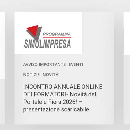
INCONTRO
15
ANNUALE
P
ONLINE
W
DEI
EL
FORMATORI-
PI
Novità
CO
del
20
AVVISO IMPORTANTE
EVENTI
Portale
NOTIZIE
NOVITA'
e
INCONTRO ANNUALE ONLINE
Fiera
DEI FORMATORI- Novità del
2026!
Portale e Fiera 2026! –
–
presentazione scaricabile
presentazione
scaricabile