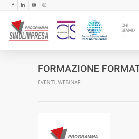
Skip
FACEBOOK
LINKEDIN
YOUTUBE
INSTAGRAM
to
main
CHI
content
SIAMO
FORMAZIONE FORMATO
EVENTI
,
WEBINAR