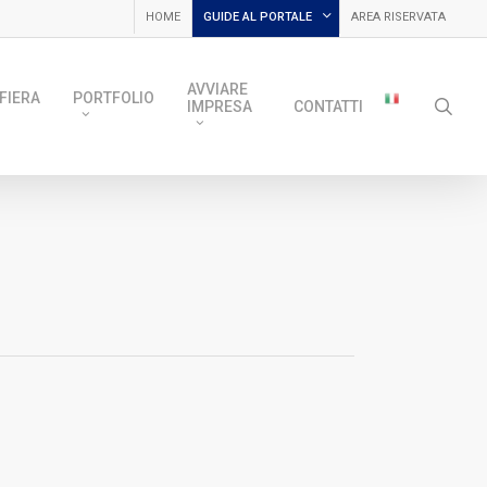
HOME
GUIDE AL PORTALE
AREA RISERVATA
AVVIARE
FIERA
PORTFOLIO
sea
IMPRESA
CONTATTI