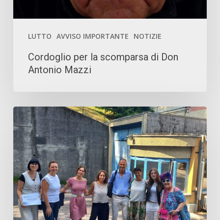
LUTTO
AVVISO IMPORTANTE
NOTIZIE
Cordoglio per la scomparsa di Don
Antonio Mazzi
(H)OPE Fondazione
Don
Calabria
per
il
Sociale
ETS