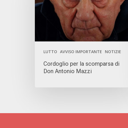
scomparsa
di
Don
Antonio
Mazzi
LUTTO
AVVISO IMPORTANTE
NOTIZIE
Cordoglio per la scomparsa di
Don Antonio Mazzi