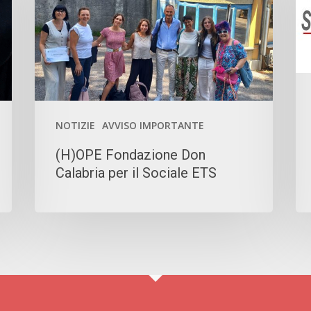
per
F
il
IM
Sociale
P
ETS
IL
N
FU
NOTIZIE
AVVISO IMPORTANTE
(H)OPE Fondazione Don
Calabria per il Sociale ETS