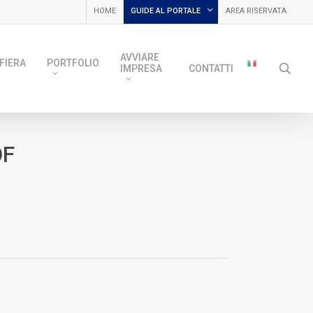
HOME
GUIDE AL PORTALE
AREA RISERVATA
AVVIARE
FIERA
PORTFOLIO
sea
IMPRESA
CONTATTI
OF