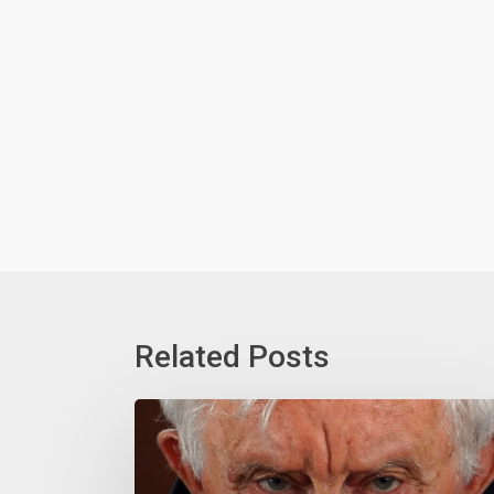
Related Posts
Cordoglio
per
la