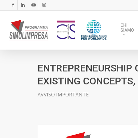
Skip
FACEBOOK
LINKEDIN
YOUTUBE
INSTAGRAM
to
main
CHI
content
SIAMO
ENTREPRENEURSHIP 
EXISTING CONCEPTS, 
AVVISO IMPORTANTE