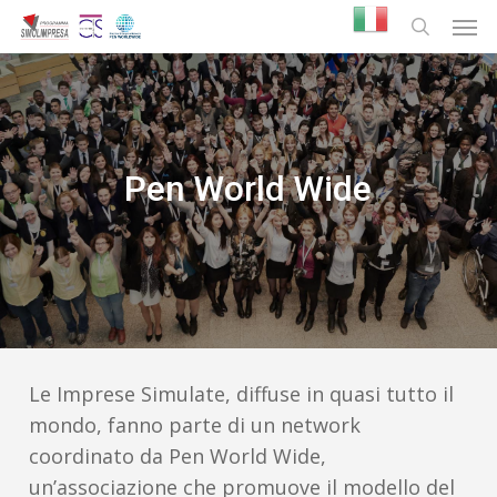
Skip
Men
to
search
main
content
Pen World Wide
Le Imprese Simulate, diffuse in quasi tutto il
mondo, fanno parte di un network
coordinato da Pen World Wide,
un’associazione che promuove il modello del