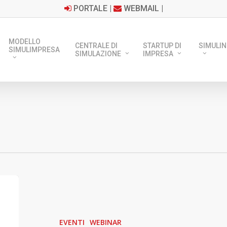
PORTALE
|
WEBMAIL
|
MODELLO
CENTRALE DI
STARTUP DI
SIMULIN
SIMULIMPRESA
SIMULAZIONE
IMPRESA
Nuova
sessione
di
EVENTI
WEBINAR
Formazione