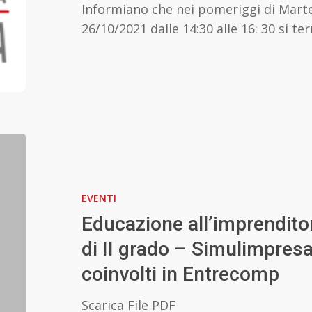
Informiano che nei pomeriggi di Marte
2021
26/10/2021 dalle 14:30 alle 16: 30 si t
Educazione
all’imprenditorialità
nelle
EVENTI
scuole
di
Educazione all’imprenditor
II
di II grado – Simulimpresa t
grado
coinvolti in Entrecomp
–
Simulimpresa
Scarica File PDF