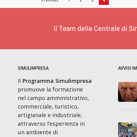
Previous
1
2
3
4
Il Team della Centrale di S
SIMULIMPRESA
AVVISI I
Il
Programma Simulimpresa
promuove la formazione
nel campo amministrativo,
commerciale, turistico,
artigianale e industriale,
attraverso l’esperienza in
un ambiente di