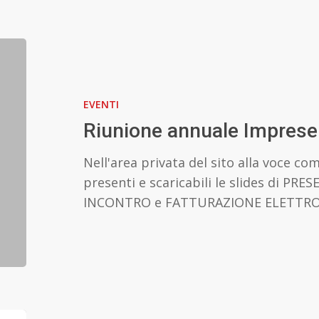
Riunione
annuale
Imprese
EVENTI
Simulate
–
Riunione annuale Imprese
Verbale
Nell'area privata del sito alla voce co
presenti e scaricabili le slides di PR
INCONTRO e FATTURAZIONE ELETTRONI