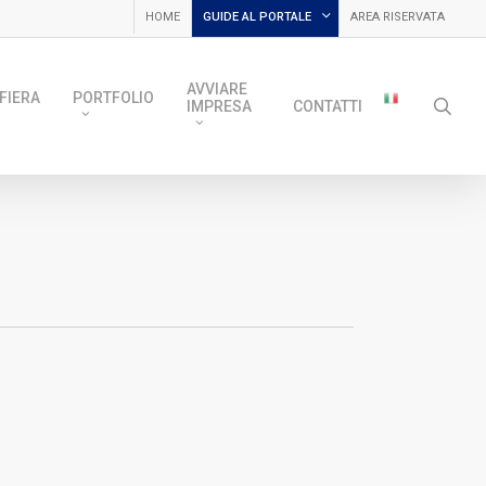
HOME
GUIDE AL PORTALE
AREA RISERVATA
AVVIARE
FIERA
PORTFOLIO
sea
IMPRESA
CONTATTI