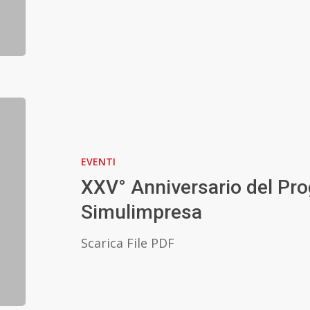
tra
gli
attori
attivi
coinvolti
in
XXV°
Entrecomp
Anniversario
del
EVENTI
Programma
Simulimpresa
XXV° Anniversario del P
Simulimpresa
Scarica File PDF