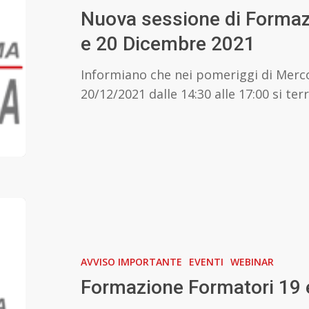
Formatori
Nuova sessione di Formaz
15
e 20 Dicembre 2021
e
20
Informiano che nei pomeriggi di Merco
Dicembre
20/12/2021 dalle 14:30 alle 17:00 si te
2021
Formazione
Formatori
19
AVVISO IMPORTANTE
EVENTI
WEBINAR
e
26
Formazione Formatori 19 
Ottobre