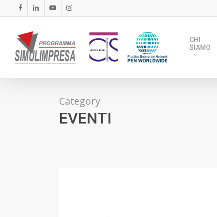
Skip
FACEBOOK
LINKEDIN
YOUTUBE
INSTAGRAM
to
main
CHI
content
SIAMO
Category
EVENTI