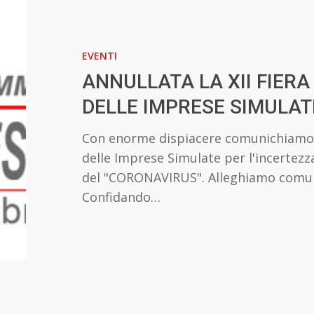
ANNULLATA
LA
XII
EVENTI
FIERA
INTERNAZIONALE
ANNULLATA LA XII FIER
DELLE
DELLE IMPRESE SIMULAT
IMPRESE
SIMULATE
Con enorme dispiacere comunichiamo l
delle Imprese Simulate per l'incertezz
del "CORONAVIRUS". Alleghiamo comuni
Confidando…