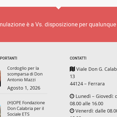
imulazione è a Vs. disposizione per qualunque
MPORTANTI
CONTATTI
Cordoglio per la
Viale Don G. Calab
scomparsa di Don
13
Antonio Mazzi
44124 – Ferrara
Agosto 1, 2026
Lunedì – Giovedì: d
(H)OPE Fondazione
08.00 alle 16.00
Don Calabria per il
Venerdì: dalle 08.00
Sociale ETS